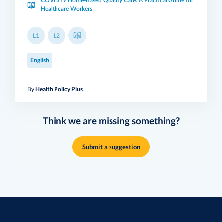
COVID19 Home-Based Quality Care: A Practical Guide for
Healthcare Workers
L1
L2
English
By
Health Policy Plus
Think we are missing something?
Submit a suggestion