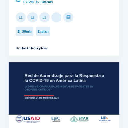
COVID-19 Patients
L1
L2
L3
1h 30min
English
By
Health Policy Plus