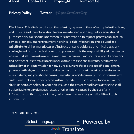
About
Contact Us
Copyright
Terms of Use
Privacy Policy
Twitter
@OpenCritCareOrg
Disclaimer: This site is a collaborative effort by representatives of multiple institutions,
and this site and the information herein are intended and designed for educational
purposes only. You should not rely on this information to replace professional medical
advice, diagnosis, and/or treatment, nor should this information ever be used as a
substitute for either manufacturers’ instructions and guidance or clinical decision-
making based on the medical condition presented. It is the responsibility of the user to
ensure that all information contained herein is current and accurate, and the creators
and hosts of this site make no claims or warranties as to the currency, accuracy, or
suitability of this information for any purpose. Any reference to specific equipment,
pharmaceuticals, or other medical devices on this site is not meant as an endorsement
of such items, and you should consult manufacturers’ documentation prior using any
such items that may be referenced within this site. The use of any information on this
site is undertaken solely at your own risk, and the creators and hosts of this site shall
not be liable for any damages, losses, or other injury caused by the use of any
information on this site, nor for any reliance on the accuracy or reliability of such
information.
TRANSLATE THIS PAGE
Powered by
Translate